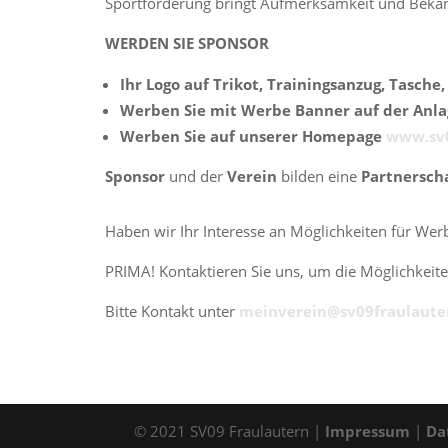
Sportförderung bringt Aufmerksamkeit und Bekann
WERDEN SIE SPONSOR
Ihr Logo auf Trikot, Trainingsanzug, Tasche
Werben Sie mit Werbe Banner auf der Anl
Werben Sie auf unserer Homepage
www.sv0
Sponsor
und der
Verein
bilden eine
Partnersch
Haben wir Ihr Interesse an Möglichkeiten für We
PRIMA! Kontaktieren Sie uns, um die Möglichkeit
Bitte Kontakt unter
meinverein@sv09fraulaute
© 2021 SV09 Fraulautern |
Impressum
|
Da