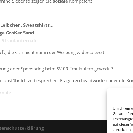
theit, ebenso zeigen Sie
soziale
Kompetenz.
, Leibchen, Sweatshirts…
age Großer Sand
9fraulautern.de
aft
, die sich nicht nur in der Werbung widerspiegelt.
rbung oder Sponsoring beim SV 09 Fraulautern geweckt?
en ausführlich zu besprechen, Fragen zu beantworten oder die Ko
rn.de
Um dir ein 
Geräteinfor
Technologie
auf dieser 
tenschutzerklärung
zurückziehs